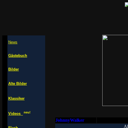
News
Gästebuch
Bilder
Alte Bilder
Klassiker
neu!
Videos
JohnnyWalker
Al
Flash